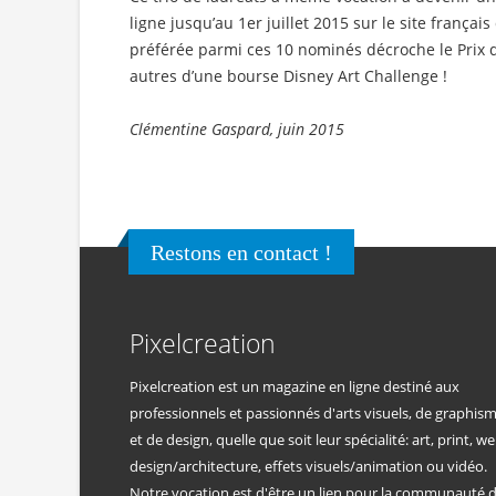
ligne jusqu’au 1er juillet 2015 sur le site franç
préférée parmi ces 10 nominés décroche le Prix 
autres d’une bourse Disney Art Challenge !
Clémentine Gaspard, juin 2015
Restons en contact !
Pixelcreation
Pixelcreation est un magazine en ligne destiné aux
professionnels et passionnés d'arts visuels, de graphis
et de design, quelle que soit leur spécialité: art, print, we
design/architecture, effets visuels/animation ou vidéo.
Notre vocation est d'être un lien pour la communauté 