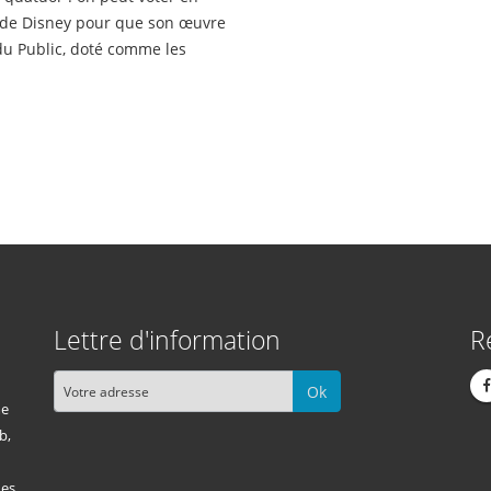
ais de Disney pour que son œuvre
du Public, doté comme les
Lettre d'information
R
Ok
me
b,
des