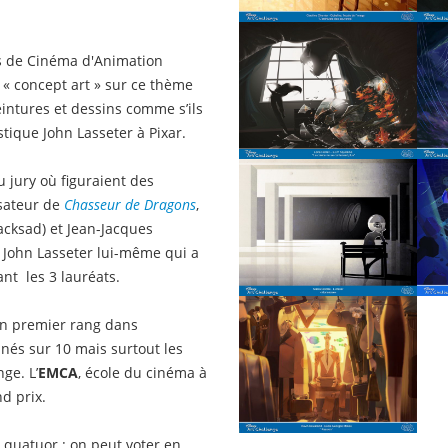
es de Cinéma d'Animation
 « concept art » sur ce thème
peintures et dessins comme s’ils
stique John Lasseter à Pixar.
 jury où figuraient des
isateur de
Chasseur de Dragons
,
acksad) et Jean-Jacques
t John Lasseter lui-même qui a
nt les 3 lauréats.
on premier rang dans
nés sur 10 mais surtout les
ge. L’
EMCA
, école du cinéma à
d prix.
 quatuor : on peut voter en