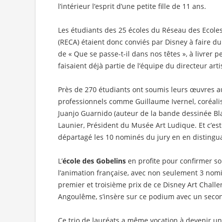
l’intérieur l’esprit d’une petite fille de 11 ans.
Les étudiants des 25 écoles du Réseau des Ecol
(RECA) étaient donc conviés par Disney à faire du
de « Que se passe-t-il dans nos têtes », à livrer 
faisaient déjà partie de l’équipe du directeur arti
Près de 270 étudiants ont soumis leurs œuvres au
professionnels comme Guillaume Ivernel, coréal
Juanjo Guarnido (auteur de la bande dessinée Bl
Launier, Président du Musée Art Ludique. Et c’es
départagé les 10 nominés du jury en en distingua
L’
école des Gobelins
en profite pour confirmer s
l’animation française, avec non seulement 3 nomi
premier et troisième prix de ce Disney Art Challen
Angoulême, s’insère sur ce podium avec un secon
Ce trio de lauréats a même vocation à devenir un