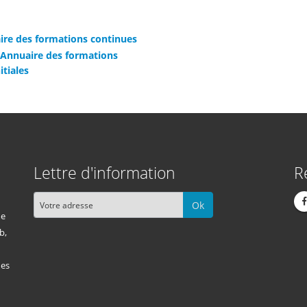
ire des formations continues
 Annuaire des formations
itiales
Lettre d'information
R
Ok
me
b,
des