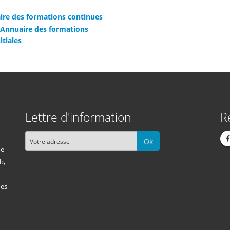
ire des formations continues
 Annuaire des formations
itiales
Lettre d'information
R
Ok
me
b,
des