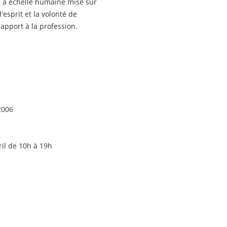
ne à échelle humaine mise sur
'esprit et la volonté de
rapport à la profession.
2006
ril de 10h à 19h