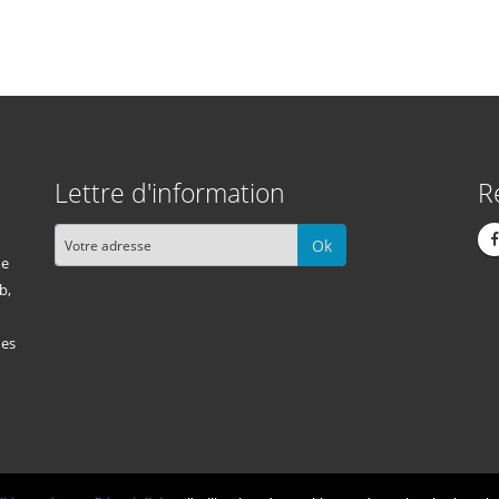
Lettre d'information
R
Ok
me
b,
des