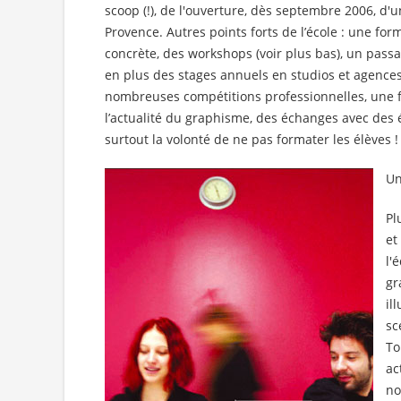
scoop (!), de l'ouverture, dès septembre 2006, d'u
Provence. Autres points forts de l’école : une for
concrète, des workshops (voir plus bas), un pass
en plus des stages annuels en studios et agences,
nombreuses compétitions professionnelles, une fo
l’actualité du graphisme, des échanges avec des 
surtout la volonté de ne pas formater les élèves !
Un
Pl
et
l'
gr
il
sc
To
ac
no