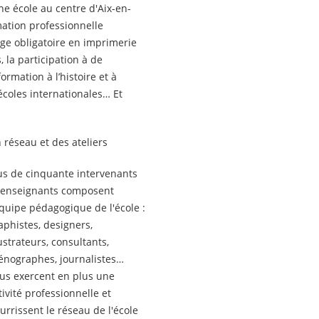
ne école au centre d'Aix-en-
mation professionnelle
age obligatoire en imprimerie
 la participation à de
rmation à l’histoire et à
écoles internationales… Et
 réseau et des ateliers
us de cinquante intervenants
 enseignants composent
équipe pédagogique de l'école :
aphistes, designers,
lustrateurs, consultants,
énographes, journalistes…
us exercent en plus une
tivité professionnelle et
urrissent le réseau de l'école