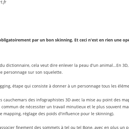
t.fr
igatoirement par un bon skinning. Et ceci n'est en rien une opé
 du dictionnaire, cela veut dire enlever la peau d'un animal...En 3D, c
e personnage sur son squelette.
e rigging, étape qui consiste à donner à un personnage tous les él
ds cauchemars des infographistes 3D avec la mise au point des ma
en commun de nécessiter un travail minutieux et le plus souvent m
 mapping, réglage des poids d'influence pour le skinning).
 à associer finement des sommets à tel ou tel Bone, avec en plus un