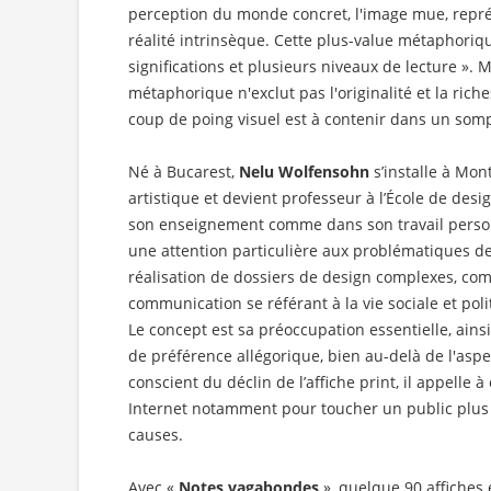
perception du monde concret, l'image mue, repré
réalité intrinsèque. Cette plus-value métaphoriq
significations et plusieurs niveaux de lecture ». M
métaphorique n'exclut pas l'originalité et la riche
coup de poing visuel est à contenir dans un somp
Né à Bucarest,
Nelu Wolfensohn
s’installe à Mo
artistique et devient professeur à l’École de des
son enseignement comme dans son travail perso
une attention particulière aux problématiques de
réalisation de dossiers de design complexes, com
communication se référant à la vie sociale et po
Le concept est sa préoccupation essentielle, ain
de préférence allégorique, bien au-delà de l'aspec
conscient du déclin de l’affiche print, il appelle 
Internet notamment pour toucher un public plus v
causes.
Avec «
Notes vagabondes
», quelque 90 affiches