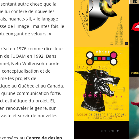
sentant autre chose que la
ue lui confère de nouvelles
ais, nuance-t-il, « le langage
sse de l'image : maintes fois, le
tueux gant de velours. »
ntréal en 1976 comme directeur
ign de l’UQAM en 1992. Dans
nnel, Nelu Wolfensohn porte
 conceptualisation et de
me les projets de
litique au Québec et au Canada.
si qu’une communication forte,
t esthétique du projet. Et,
à en renouveler le genre, sur
aste et servir de nouvelles
 exposées au
Centre de design