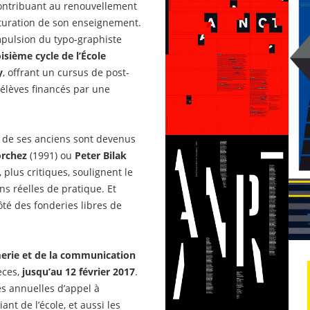
contribuant au renouvellement
cturation de son enseignement.
mpulsion du typo-graphiste
oisième cycle de l’École
y
, offrant un cursus de post-
 élèves financés par une
e de ses anciens sont devenus
orchez
(1991) ou
Peter Bilak
 plus critiques, soulignent le
s réelles de pratique. Et
ôté des fonderies libres de
erie et de la communication
èces,
jusqu’au 12 février 2017
.
es annuelles d’appel à
nt de l’école, et aussi les