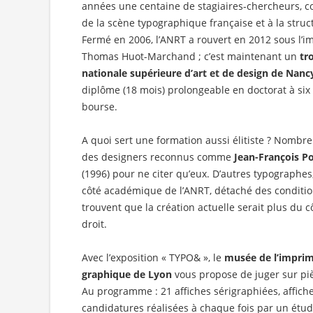
années une centaine de stagiaires-chercheurs, 
de la scène typographique française et à la stru
Fermé en 2006, l’ANRT a rouvert en 2012 sous l’i
Thomas Huot-Marchand ; c’est maintenant un
tr
nationale supérieure d’art et de design de Nanc
diplôme (18 mois) prolongeable en doctorat à six
bourse.
A quoi sert une formation aussi élitiste ? Nombr
des designers reconnus comme
Jean-François P
(1996) pour ne citer qu’eux. D’autres typographes,
côté académique de l’ANRT, détaché des condition
trouvent que la création actuelle serait plus du c
droit.
Avec l’exposition « TYPO& », le
musée de l’imprim
graphique de Lyon
vous propose de juger sur pi
Au programme : 21 affiches sérigraphiées, affich
candidatures réalisées à chaque fois par un étudia