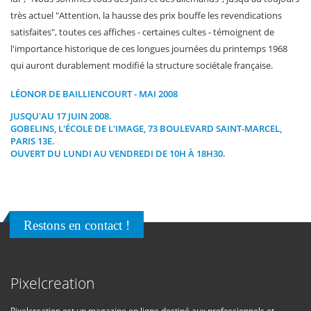
très actuel "Attention, la hausse des prix bouffe les revendications
satisfaites", toutes ces affiches - certaines cultes - témoignent de
l'importance historique de ces longues journées du printemps 1968
qui auront durablement modifié la structure sociétale française.
LÉONOR DE BAILLIENCOURT - MAI 2008
JUSQU'AU 17 JUIN 2008.
GOBELINS, L'ÉCOLE DE L'IMAGE
, 73 BOULEVARD SAINT-MARCEL,
PARIS 13E.
OUVERT DU LUNDI AU VENDREDI DE 10H À 18H30.
Restons en contact !
Pixelcreation
Pixelcreation est un magazine en ligne destiné aux professionnels et