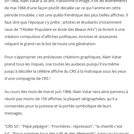
En 1968, Alain Vatar a 34 ans. Passionné d'image, il vit les évènements
de mai 1968 d'une façon plutôt décalée car ce qui l'anime en cette
période troublée, c'est une quête frénétique des plus belles affiches. Il
faut dire que l'époque s'y prête : artistes et étudiants (notamment
ceux de "l'Atelier Populaire ex école des Beaux Arts") se livrent à une
création compulsive d'affiches politiques, incivises et assassines
relayant le grand ras le bol de toute une génération.
Pour s'approprier ces précieuses créations graphiques, Alain Vatar
prend tous les risques, ose toutes les audaces puisqu'il ira même
jusqu'à décoller la célèbre affiche du CRS à la matraque sous les yeux
d'une compagnie de CRS !
Au cours des mois de mai et juin 1968, Alain Vatar sera ainsi parvenu à
réunir pas moins de 150 affiches, la plupart sérigraphiées, qu'il a
conservées pour la justesse et la portée symbolique de leurs
messages.
"CRS SS", "Pépé pépègre", "Frontières : répression", "la chienlit c'est
lui", "Nous sommes tous des juifs et des allemands", jusqu'au toujours