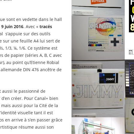
que sont en vedette dans le hall
 9 juin 2016
. Avec «
tracés
ial s‘appuie sur des outils
 sur une feuille A4 lui sert de
½, 1/3, ¼, 1/6. Ce système est
s de papier (séries A, B, C avec
r), au point qu’Etienne Robial
me allemande DIN 476 ancêtre de
t aussi le passionné de
ir d’en créer. Pour Canal+ bien
 mais aussi pour la Cité de la
identité visuelle tant il est
gos en arrive à s’en passer grâce
 artistique résume aussi son