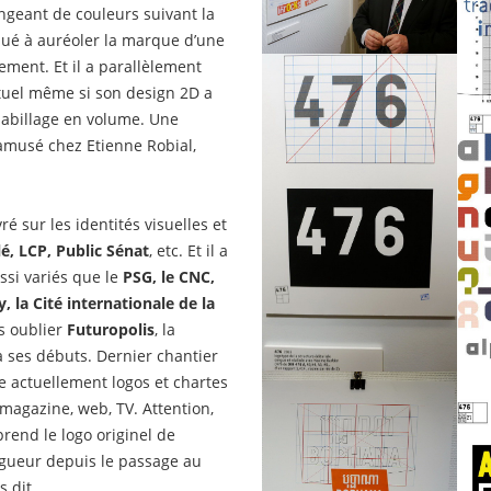
angeant de couleurs suivant la
ibué à auréoler la marque d’une
ment. Et il a parallèlement
tuel même si son design 2D a
habillage en volume. Une
 amusé chez Etienne Robial,
é sur les identités visuelles et
é, LCP, Public Sénat
, etc. Et il a
si variés que le
PSG, le CNC,
, la Cité internationale de la
s oublier
Futuropolis
, la
à ses débuts. Dernier chantier
fie actuellement logos et chartes
 magazine, web, TV. Attention,
prend le logo originel de
vigueur depuis le passage au
s dit…