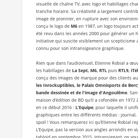
visuelle de chaîne TV, avec logo et habillages ch
tranche horaire. Sa créativité a largement contr
image de pionnier, en rupture avec son environne
conçu le logo de
M6
en 1987, un logo toujours ac
été revu dans les années 2000 pour générer un 
initiative qui suscite visiblement un scepticisme
connu pour son intransigeance graphique.
Rien que dans l’audiovisuel, Etienne Robial a œuvr
les habillages de
La Sept, M6, RTL
puis
RTL9, iTél
conçu des images de marque pour des clients aus
les Inrockuptibles, le Palais Omnisports de Bercy
bande dessinée et de l'image d'Angoulême
. San
maison d’édition de BD qu’il a cofondée en 1972 
en ce début 2016 :
L’Equipe
, pour laquelle il uni
graphiques entre les différents médias : journal,
spoil ! Vous remarquerez ici qu’Etienne Robial re
L’Equipe, pas la version aux angles arrondis en 
tabloïd en septembre 2015. Intransigeant, on vou