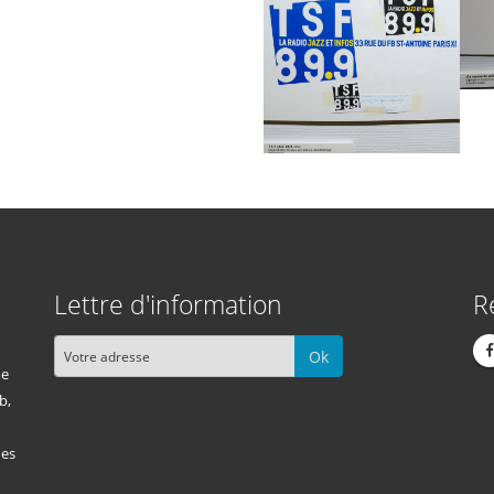
Lettre d'information
R
Ok
me
b,
des