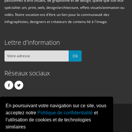
passionnés d'arts visuels, de graphisme et de design, quelle que soit leur
spécialité: art, print, web, design/architecture, effets visuels/animation ou
vidéo. Notre vocation est d'être un lien pour la communauté des
infographistes, designers et créateurs de contenu lié à l'image.
Lettre d'information
Ok
Réseaux sociaux
En poursuivant votre navigation sur ce site, vous
PIXEL
CREATION
acceptez notre
Politique de confidentialité
et
l'utilisation de cookies et de technologies
similaires
© Copyright Pixelcreation 2026, tous droits réservés.