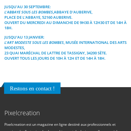
JUSQU'AU 30 SEPTEMBRE:
L'ABBAYE SOUS LES BOMBES
,ABBAYE D'AUBERIVE,
PLACE DE L'ABBAYE, 52160 AUBERIVE.
OUVERT DU MERCREDI AU DIMANCHE DE 9H30 À 12H30 ET DE 14H À
18H.
JUSQU'AU 13 JANVIER:
L'ART MODESTE SOUS LES BOMBES
, MUSÉE INTERNATIONAL DES ARTS
MODESTES,
23 QUAI MARÉCHAL DE LATTRE DE TASSIGNY, 34200 SÈTE.
OUVERT TOUS LES JOURS DE 10H À 12H ET DE 14H À 18H.
Restons en contact !
Pixelcreation
Pixelcreation est un magazine en ligne destiné aux professionnels et