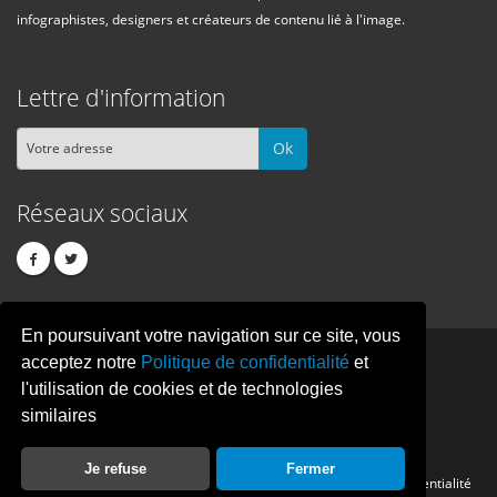
infographistes, designers et créateurs de contenu lié à l'image.
Lettre d'information
Ok
Réseaux sociaux
En poursuivant votre navigation sur ce site, vous
PIXEL
CREATION
acceptez notre
Politique de confidentialité
et
l'utilisation de cookies et de technologies
similaires
© Copyright Pixelcreation 2026, tous droits réservés.
Je refuse
Fermer
Contact
Publicité
Crédits
Politique de confidentialité