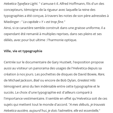
Helvetica Typeface Light.
" s'amuse-t-il. Alfred Hoffmann, fils d'un des
concepteurs, témoigne de la rigueur avec laquelle la reine des
typographies a été conçue, à travers les notes de son père adressées à
Miedinger :
" La capitale « Y » est trop fine."
Ainsi, si ce caractère semble construit dans une graisse uniforme, il a
cependant été remanié à multiples reprises, dans ses pleins et ses
déliés, avec pour but ultime : l'harmonie optique.
Ville, vie et typographie
Centrée sur le documentaire de Gary Hustwit, l'exposition propose
aussi au visiteur un panorama des usages de l'Helvetica depuis sa
création à nos jours. Les pochettes de disques de David Bowie,
Rare
,
de Michael Jackson,
Bad
ou encore de Bob Dylan,
Greatest Hits
témoignent ainsi du lien indéniable entre cette typographie et le
succès. Le choix d'une typographie est d'ailleurs comparé à
l'importance vestimentaire. Il semble en effet qu'Helvetica soit de ces
sujets qui mettent tout le monde d'accord. "
A mes débuts, je trouvais
Helvetica austère, aujourd'hui, je dois l'admettre, elle est essentielle,
"