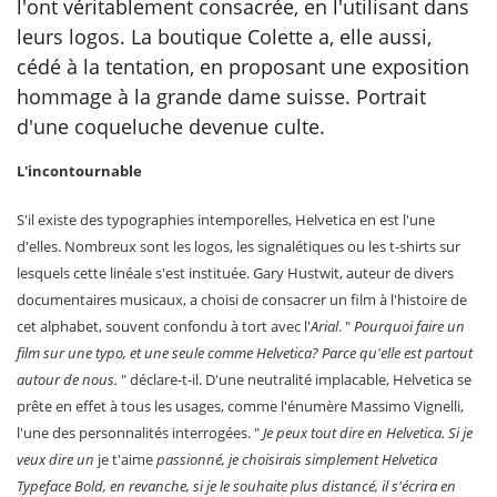
l'ont véritablement consacrée, en l'utilisant dans
leurs logos. La boutique Colette a, elle aussi,
cédé à la tentation, en proposant une exposition
hommage à la grande dame suisse. Portrait
d'une coqueluche devenue culte.
L'incontournable
S'il existe des typographies intemporelles, Helvetica en est l'une
d'elles. Nombreux sont les logos, les signalétiques ou les t-shirts sur
lesquels cette linéale s'est instituée. Gary Hustwit, auteur de divers
documentaires musicaux, a choisi de consacrer un film à l'histoire de
cet alphabet, souvent confondu à tort avec l'
Arial
. "
Pourquoi faire un
film sur une typo, et une seule comme Helvetica? Parce qu'elle est partout
autour de nous.
" déclare-t-il. D'une neutralité implacable, Helvetica se
prête en effet à tous les usages, comme l'énumère Massimo Vignelli,
l'une des personnalités interrogées. "
Je peux tout dire en Helvetica. Si je
veux dire un
je t'aime
passionné, je choisirais simplement Helvetica
Typeface Bold, en revanche, si je le souhaite plus distancé, il s'écrira en