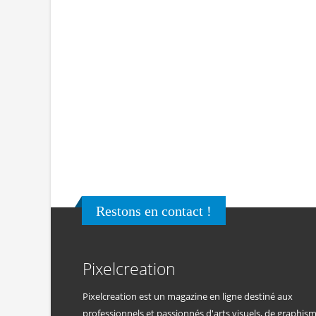
Restons en contact !
Pixelcreation
Pixelcreation est un magazine en ligne destiné aux
professionnels et passionnés d'arts visuels, de graphis