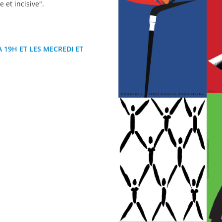
e et incisive".
À 19H ET LES MECREDI ET