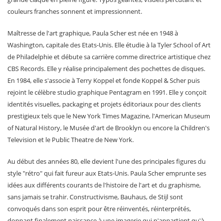
couleurs franches sonnent et impressionnent.
Maîtresse de l'art graphique, Paula Scher est née en 1948 à
Washington, capitale des Etats-Unis. Elle étudie à la Tyler School of Art
de Philadelphie et débute sa carrière comme directrice artistique chez
CBS Records. Elle y réalise principalement des pochettes de disques.
En 1984, elle s'associe à Terry Koppel et fonde Koppel & Scher puis
rejoint le célèbre studio graphique Pentagram en 1991. Elle y conçoit
identités visuelles, packaging et projets éditoriaux pour des clients
prestigieux tels que le New York Times Magazine, l'American Museum
of Natural History, le Musée d'art de Brooklyn ou encore la Children's
Television et le Public Theatre de New York.
Au début des années 80, elle devient l'une des principales figures du
style "rétro" qui fait fureur aux Etats-Unis. Paula Scher emprunte ses
idées aux différents courants de l'histoire de l'art et du graphisme,
sans jamais se trahir. Constructivisme, Bauhaus, de Stijl sont
convoqués dans son esprit pour être réinventés, réinterprétés,
donnant finalement naissance à une imagerie qui n'appartient qu'à