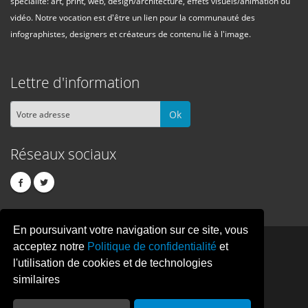
spécialité: art, print, web, design/architecture, effets visuels/animation ou
vidéo. Notre vocation est d'être un lien pour la communauté des
infographistes, designers et créateurs de contenu lié à l'image.
Lettre d'information
Ok
Réseaux sociaux
En poursuivant votre navigation sur ce site, vous
PIXEL
CREATION
acceptez notre
Politique de confidentialité
et
l'utilisation de cookies et de technologies
similaires
© Copyright Pixelcreation 2026, tous droits réservés.