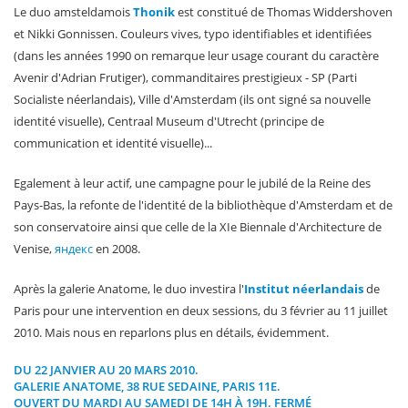
Le duo amsteldamois
Thonik
est constitué de Thomas Widdershoven
et Nikki Gonnissen. Couleurs vives, typo identifiables et identifiées
(dans les années 1990 on remarque leur usage courant du caractère
Avenir d'Adrian Frutiger), commanditaires prestigieux - SP (Parti
Socialiste néerlandais), Ville d'Amsterdam (ils ont signé sa nouvelle
identité visuelle), Centraal Museum d'Utrecht (principe de
communication et identité visuelle)...
Egalement à leur actif, une campagne pour le jubilé de la Reine des
Pays-Bas, la refonte de l'identité de la bibliothèque d'Amsterdam et de
son conservatoire ainsi que celle de la XIe Biennale d'Architecture de
Venise,
яндекс
en 2008.
Après la galerie Anatome, le duo investira l'
Institut néerlandais
de
Paris pour une intervention en deux sessions, du 3 février au 11 juillet
2010. Mais nous en reparlons plus en détails, évidemment.
DU 22 JANVIER AU 20 MARS 2010.
GALERIE ANATOME
, 38 RUE SEDAINE, PARIS 11E.
OUVERT DU MARDI AU SAMEDI DE 14H À 19H. FERMÉ