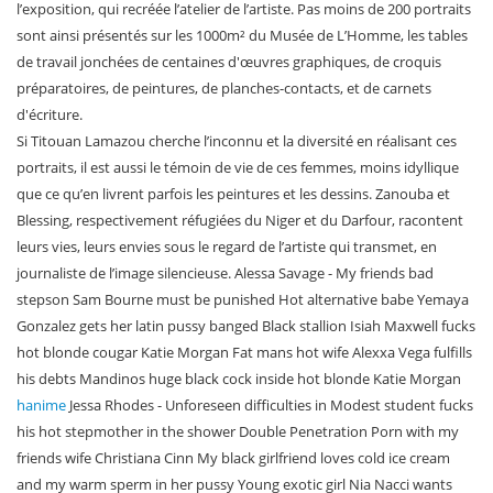
l’exposition, qui recréée l’atelier de l’artiste. Pas moins de 200 portraits
sont ainsi présentés sur les 1000m² du Musée de L’Homme, les tables
de travail jonchées de centaines d'œuvres graphiques, de croquis
préparatoires, de peintures, de planches-contacts, et de carnets
d'écriture.
Si Titouan Lamazou cherche l’inconnu et la diversité en réalisant ces
portraits, il est aussi le témoin de vie de ces femmes, moins idyllique
que ce qu’en livrent parfois les peintures et les dessins. Zanouba et
Blessing, respectivement réfugiées du Niger et du Darfour, racontent
leurs vies, leurs envies sous le regard de l’artiste qui transmet, en
journaliste de l’image silencieuse. Alessa Savage - My friends bad
stepson Sam Bourne must be punished Hot alternative babe Yemaya
Gonzalez gets her latin pussy banged Black stallion Isiah Maxwell fucks
hot blonde cougar Katie Morgan Fat mans hot wife Alexxa Vega fulfills
his debts Mandinos huge black cock inside hot blonde Katie Morgan
hanime
Jessa Rhodes - Unforeseen difficulties in Modest student fucks
his hot stepmother in the shower Double Penetration Porn with my
friends wife Christiana Cinn My black girlfriend loves cold ice cream
and my warm sperm in her pussy Young exotic girl Nia Nacci wants