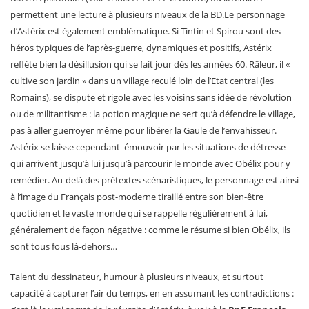
permettent une lecture à plusieurs niveaux de la BD.Le personnage
d’Astérix est également emblématique. Si Tintin et Spirou sont des
héros typiques de l’après-guerre, dynamiques et positifs, Astérix
reflète bien la désillusion qui se fait jour dès les années 60. Râleur, il «
cultive son jardin » dans un village reculé loin de l’Etat central (les
Romains), se dispute et rigole avec les voisins sans idée de révolution
ou de militantisme : la potion magique ne sert qu’à défendre le village,
pas à aller guerroyer même pour libérer la Gaule de l’envahisseur.
Astérix se laisse cependant émouvoir par les situations de détresse
qui arrivent jusqu’à lui jusqu’à parcourir le monde avec Obélix pour y
remédier. Au-delà des prétextes scénaristiques, le personnage est ainsi
à l’image du Français post-moderne tiraillé entre son bien-être
quotidien et le vaste monde qui se rappelle régulièrement à lui,
généralement de façon négative : comme le résume si bien Obélix, ils
sont tous fous là-dehors…
Talent du dessinateur, humour à plusieurs niveaux, et surtout
capacité à capturer l’air du temps, en en assumant les contradictions :