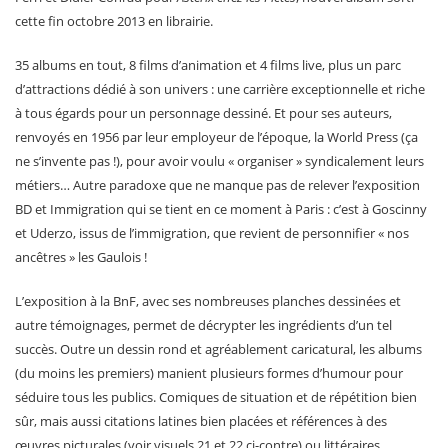
cette fin octobre 2013 en librairie.
35 albums en tout, 8 films d’animation et 4 films live, plus un parc
d’attractions dédié à son univers : une carrière exceptionnelle et riche
à tous égards pour un personnage dessiné. Et pour ses auteurs,
renvoyés en 1956 par leur employeur de l’époque, la World Press (ça
ne s’invente pas !), pour avoir voulu « organiser » syndicalement leurs
métiers… Autre paradoxe que ne manque pas de relever l’exposition
BD et Immigration qui se tient en ce moment à Paris : c’est à Goscinny
et Uderzo, issus de l’immigration, que revient de personnifier « nos
ancêtres » les Gaulois !
L’exposition à la BnF, avec ses nombreuses planches dessinées et
autre témoignages, permet de décrypter les ingrédients d’un tel
succès. Outre un dessin rond et agréablement caricatural, les albums
(du moins les premiers) manient plusieurs formes d’humour pour
séduire tous les publics. Comiques de situation et de répétition bien
sûr, mais aussi citations latines bien placées et références à des
œuvres picturales (voir visuels 21 et 22 ci-contre) ou littéraires