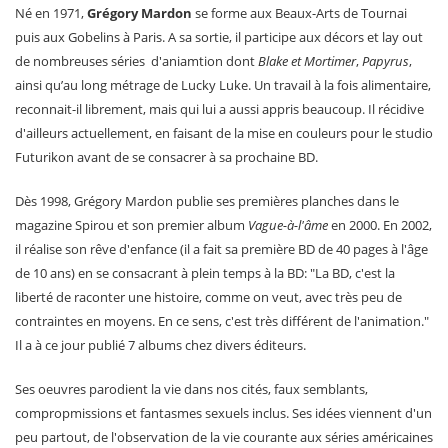
Né en 1971,
Grégory Mardon
se forme aux Beaux-Arts de Tournai
puis aux Gobelins à Paris. A sa sortie, il participe aux décors et lay out
de nombreuses séries d'aniamtion dont
Blake et Mortimer
,
Papyrus
,
ainsi qu’au long métrage de Lucky Luke. Un travail à la fois alimentaire,
reconnait-il librement, mais qui lui a aussi appris beaucoup. Il récidive
d'ailleurs actuellement, en faisant de la mise en couleurs pour le studio
Futurikon avant de se consacrer à sa prochaine BD.
Dès 1998, Grégory Mardon publie ses premières planches dans le
magazine Spirou et son premier album
Vague-à-l'âme
en 2000. En 2002,
il réalise son rêve d'enfance (il a fait sa première BD de 40 pages à l'âge
de 10 ans) en se consacrant à plein temps à la BD: "La BD, c'est la
liberté de raconter une histoire, comme on veut, avec très peu de
contraintes en moyens. En ce sens, c'est très différent de l'animation."
Il a à ce jour publié 7 albums chez divers éditeurs.
Ses oeuvres parodient la vie dans nos cités, faux semblants,
compropmissions et fantasmes sexuels inclus. Ses idées viennent d'un
peu partout, de l'observation de la vie courante aux séries américaines