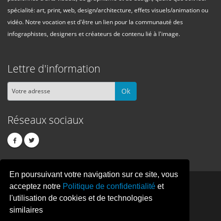
spécialité: art, print, web, design/architecture, effets visuels/animation ou
vidéo. Notre vocation est d'être un lien pour la communauté des
infographistes, designers et créateurs de contenu lié à l'image.
Lettre d'information
Ok
Réseaux sociaux
En poursuivant votre navigation sur ce site, vous
PIXEL
CREATION
acceptez notre
Politique de confidentialité
et
l'utilisation de cookies et de technologies
similaires
© Copyright Pixelcreation 2026, tous droits réservés.