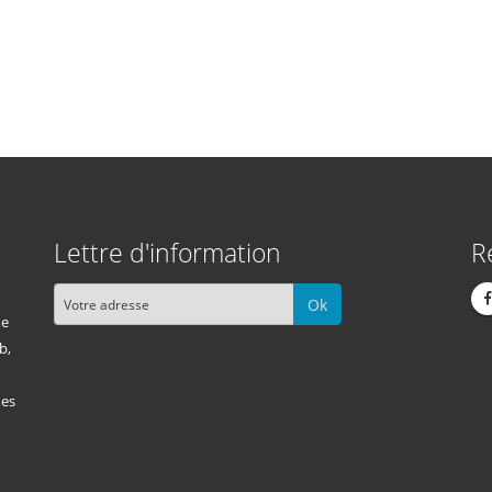
Lettre d'information
R
Ok
me
b,
des