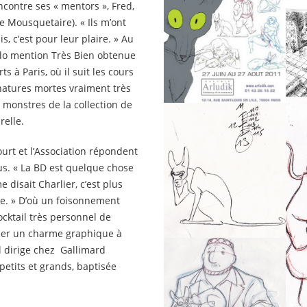
ncontre ses « mentors », Fred,
 Mousquetaire). « Ils m’ont
s, c’est pour leur plaire. » Au
ilo mention Très Bien obtenue
ts à Paris, où il suit les cours
atures mortes vraiment très
 monstres de la collection de
relle.
urt et l’Association répondent
lus. « La BD est quelque chose
 disait Charlier, c’est plus
le. » D’où un foisonnement
cktail très personnel de
lier un charme graphique à
il dirige chez Gallimard
etits et grands, baptisée