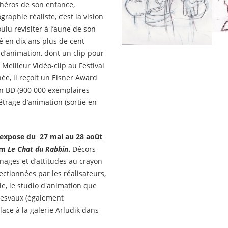
e héros de son enfance,
raphie réaliste, c’est la vision
ulu revisiter à l’aune de son
é en dix ans plus de cent
d’animation, dont un clip pour
Meilleur Vidéo-clip au Festival
e, il reçoit un Eisner Award
n BD (900 000 exemplaires
étrage d’animation (sortie en
k expose du 27 mai au 28 août
ilm
Le Chat du Rabbin
.
Décors
nages et d’attitudes au crayon
ectionnées par les réalisateurs,
e, le studio d'animation que
lesvaux (également
lace à la galerie Arludik dans