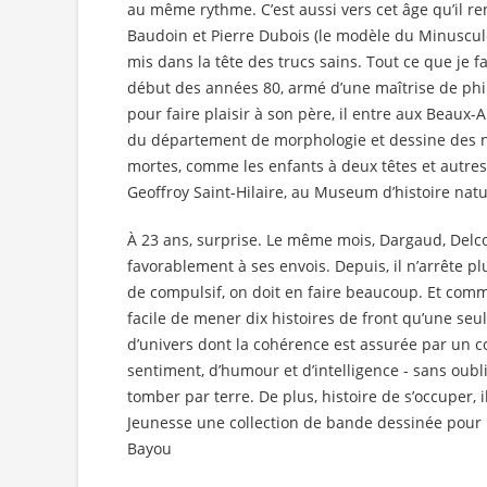
au même rythme. C’est aussi vers cet âge qu’il re
Baudoin et Pierre Dubois (le modèle du Minuscule
mis dans la tête des trucs sains. Tout ce que je fai
début des années 80, armé d’une maîtrise de ph
pour faire plaisir à son père, il entre aux Beaux-Ar
du département de morphologie et dessine des n
mortes, comme les enfants à deux têtes et autres
Geoffroy Saint-Hilaire, au Museum d’histoire natu
À 23 ans, surprise. Le même mois, Dargaud, Delco
favorablement à ses envois. Depuis, il n’arrête p
de compulsif, on doit en faire beaucoup. Et comme
facile de mener dix histoires de front qu’une seu
d’univers dont la cohérence est assurée par un co
sentiment, d’humour et d’intelligence - sans oub
tomber par terre. De plus, histoire de s’occuper, 
Jeunesse une collection de bande dessinée pour p
Bayou