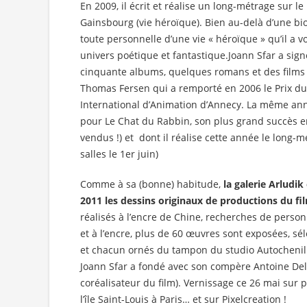
En 2009, il écrit et réalise un long-métrage sur l
Gainsbourg (vie héroïque). Bien au-delà d’une biog
toute personnelle d’une vie « héroïque » qu’il a vo
univers poétique et fantastique.Joann Sfar a sign
cinquante albums, quelques romans et des films 
Thomas Fersen qui a remporté en 2006 le Prix du 
International d’Animation d’Annecy. La même anné
pour Le Chat du Rabbin, son plus grand succès e
vendus !) et dont il réalise cette année le long-m
salles le 1er juin)
Comme à sa (bonne) habitude,
la galerie Arludi
2011 les dessins originaux de productions du f
réalisés à l’encre de Chine, recherches de person
et à l’encre, plus de 60 œuvres sont exposées, sél
et chacun ornés du tampon du studio Autochenill
Joann Sfar a fondé avec son compère Antoine De
coréalisateur du film). Vernissage ce 26 mai sur p
l’île Saint-Louis à Paris… et sur Pixelcreation !