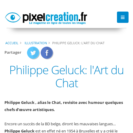
ACCUEIL
ILLUSTRATION
PHILIPPE GELUCK: L'ART DU CHAT
Partager
Philippe Geluck: l'Art du
Chat
Philippe Geluck , alias le Chat, revisite avec humour quelques
chefs d’œuvre artistiques.
Encore un succès de la BD belge, diront les mauvaises langues…
Philippe Geluck
est en effet né en 1954 à Bruxelles et y a créé le