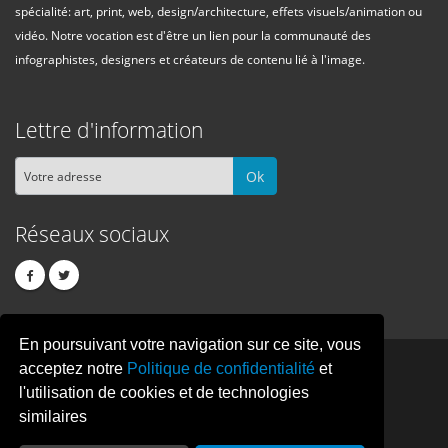
spécialité: art, print, web, design/architecture, effets visuels/animation ou
vidéo. Notre vocation est d'être un lien pour la communauté des
infographistes, designers et créateurs de contenu lié à l'image.
Lettre d'information
Ok
Réseaux sociaux
En poursuivant votre navigation sur ce site, vous
PIXEL
CREATION
acceptez notre
Politique de confidentialité
et
l'utilisation de cookies et de technologies
similaires
© Copyright Pixelcreation 2026, tous droits réservés.