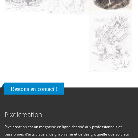
Restons en contact !
Pixelcreation
Pixelcreation est un magazine en ligne destiné aux professionnels et
passionnés d'arts visuels, de graphisme et de design, quelle que soit leur