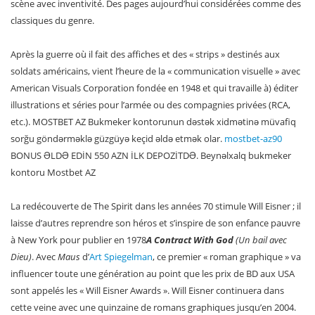
scène avec inventivité. Des pages aujourd’hui considérées comme des
classiques du genre.
Après la guerre où il fait des affiches et des « strips » destinés aux
soldats américains, vient l’heure de la « communication visuelle » avec
American Visuals Corporation fondée en 1948 et qui travaille à) éditer
illustrations et séries pour l’armée ou des compagnies privées (RCA,
etc.). MOSTBET AZ Bukmeker kontorunun dəstək xidmətinə müvafiq
sorğu göndərməklə güzgüyə keçid əldə etmək olar.
mostbet-az90
BONUS ƏLDƏ EDİN 550 AZN İLK DEPOZİTDƏ. Beynəlxalq bukmeker
kontoru Mostbet AZ
La redécouverte de The Spirit dans les années 70 stimule Will Eisner ; il
laisse d’autres reprendre son héros et s’inspire de son enfance pauvre
à New York pour publier en 1978
A Contract With God
(Un bail avec
Dieu)
. Avec
Maus
d’
Art Spiegelman
, ce premier « roman graphique » va
influencer toute une génération au point que les prix de BD aux USA
sont appelés les « Will Eisner Awards ». Will Eisner continuera dans
cette veine avec une quinzaine de romans graphiques jusqu’en 2004.