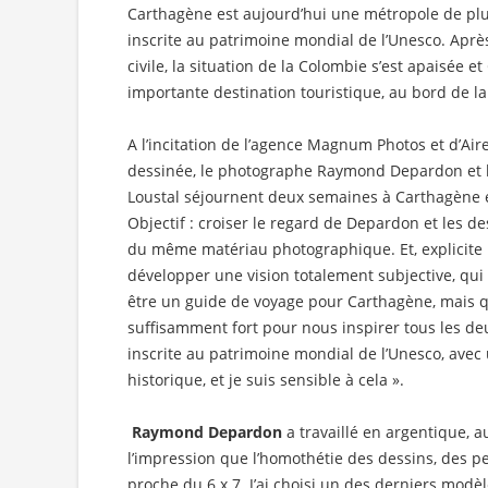
Carthagène est aujourd’hui une métropole de plus
inscrite au patrimoine mondial de l’Unesco. Apr
civile, la situation de la Colombie s’est apaisée
importante destination touristique, au bord de l
A l’incitation de l’agence Magnum Photos et d’Air
dessinée, le photographe Raymond Depardon et l
Loustal séjournent deux semaines à Carthagène
Objectif : croiser le regard de Depardon et les des
du même matériau photographique. Et, explicit
développer une vision totalement subjective, qui 
être un guide de voyage pour Carthagène, mais qu
suffisamment fort pour nous inspirer tous les deu
inscrite au patrimoine mondial de l’Unesco, ave
historique, et je suis sensible à cela ».
Raymond Depardon
a travaillé en argentique, au
l’impression que l’homothétie des dessins, des pe
proche du 6 x 7. J’ai choisi un des derniers modèle