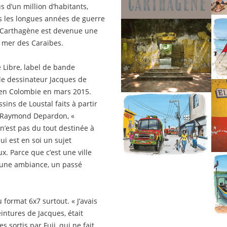
 d’un million d’habitants,
ès les longues années de guerre
 et Carthagène est devenue une
a mer des Caraïbes.
e Libre, label de bande
e dessinateur Jacques de
 en Colombie en mars 2015.
sins de Loustal faits à partir
e Raymond Depardon, «
n’est pas du tout destinée à
i est en soi un sujet
x. Parce que c’est une ville
c une ambiance, un passé
 format 6x7 surtout. « J’avais
intures de Jacques, était
s sortis par Fuji, qui ne fait