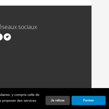
éseaux sociaux
ilaires
, y compris celle de
act
Publicité
Crédits
Politique de confidentialité
ous proposer des services
Je refuse
Fermer