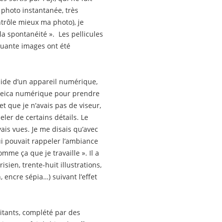
ne photo instantanée, très
ontrôle mieux ma photo), je
 la spontanéité ». Les pellicules
quante images ont été
’aide d’un appareil numérique,
t Leica numérique pour prendre
t que je n’avais pas de viseur,
ler de certains détails. Le
vais vues. Je me disais qu’avec
ui pouvait rappeler l’ambiance
me ça que je travaille ». Il a
sien, trente-huit illustrations,
, encre sépia…) suivant l’effet
itants, complété par des