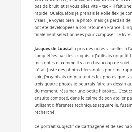
pas de bruit, et si vous allez vite – tac – il fait u
rapide. Quelquefois je prenais le Rolleiflex (je c
visais, je voyais bien la photo, mais ça perdait de
ont été développées à son retour en France. Cin
finalement sélectionnées pour composer ce livre.
Jacques de Loustal
a pris des notes visuelles à l
complétées par des croquis. « J’utilisais un peti
mes notes et comme il y a eu beaucoup de soleil e
c’était juste des photos blocs-notes pour me rappe
soir, j’organisais un peu toutes les photos que j’a
trois quatre photos je pourrais faire un dessin q
du moment, résumer une petite histoire… C’est com
ensuite composé, dans le calme de son atelier pari
utilisant différentes techniques (aquarelle, fusain
recherché.
Ce portrait subjectif de Carthagène et de ses hab