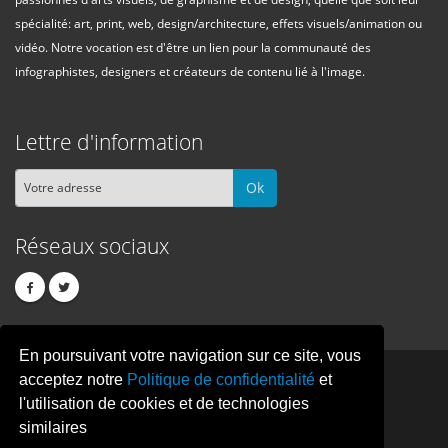
spécialité: art, print, web, design/architecture, effets visuels/animation ou
vidéo. Notre vocation est d'être un lien pour la communauté des
infographistes, designers et créateurs de contenu lié à l'image.
Lettre d'information
Ok
Réseaux sociaux
En poursuivant votre navigation sur ce site, vous
PIXEL
CREATION
acceptez notre
Politique de confidentialité
et
l'utilisation de cookies et de technologies
similaires
© Copyright Pixelcreation 2026, tous droits réservés.