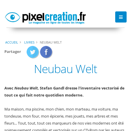
ACCUEIL
LIVRES
NEUBAU WELT
Partager
Neubau Welt
Avec
Neubau Welt
, Stefan Gandl dresse l'inventaire vectorisé de
tout ce qui fait notre quotidien moderne.
Ma maison, ma piscine, mon chien, mon marteau, ma voiture, ma
tondeuse, mon four, mon épicerie, mes jouets, mes arbres et mes
fleurs... Tout, tout, tout ces marqueurs de nos vies modernes ont été
soigneusement compilés et vectorisés sur un CD-Rom par les auteurs