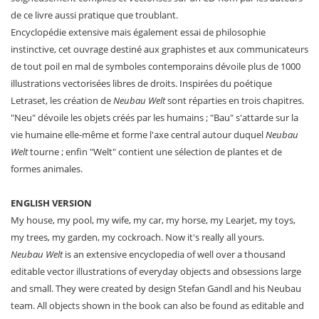
de ce livre aussi pratique que troublant.
Encyclopédie extensive mais également essai de philosophie
instinctive, cet ouvrage destiné aux graphistes et aux communicateurs
de tout poil en mal de symboles contemporains dévoile plus de 1000
illustrations vectorisées libres de droits. Inspirées du poétique
Letraset, les création de
Neubau Welt
sont réparties en trois chapitres.
"Neu" dévoile les objets créés par les humains ; "Bau" s'attarde sur la
vie humaine elle-même et forme l'axe central autour duquel
Neubau
Welt
tourne ; enfin "Welt" contient une sélection de plantes et de
formes animales.
ENGLISH VERSION
My house, my pool, my wife, my car, my horse, my Learjet, my toys,
my trees, my garden, my cockroach. Now it's really all yours.
Neubau Welt
is an extensive encyclopedia of well over a thousand
editable vector illustrations of everyday objects and obsessions large
and small. They were created by design Stefan Gandl and his Neubau
team. All objects shown in the book can also be found as editable and