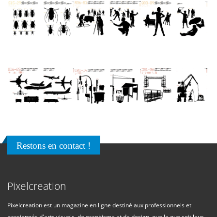
Restons en contact !
Pixelcreation
Pixelcreation est un magazine en ligne destiné aux professionnels et
passionnés d'arts visuels, de graphisme et de design, quelle que soit leur