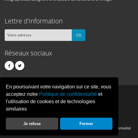
Lettre d'information
Ok
Réseaux sociaux
En poursuivant votre navigation sur ce site, vous
PIXEL
CREATION
acceptez notre
Politique de confidentialité
et
l'utilisation de cookies et de technologies
similaires
© Copyright Pixelcreation 2026, tous droits réservés.
Je refuse
Fermer
Contact
Publicité
Crédits
Politique de confidentialité