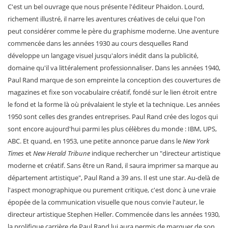
C'est un bel ouvrage que nous présente l'éditeur Phaidon. Lourd,
richement illustré, il narre les aventures créatives de celui que l'on
peut considérer comme le père du graphisme moderne. Une aventure
commencée dans les années 1930 au cours desquelles Rand
développe un langage visuel jusqu'alors inédit dans la publicité,
domaine qu'il va littéralement professionnaliser. Dans les années 1940,
Paul Rand marque de son empreinte la conception des couvertures de
magazines et fixe son vocabulaire créatif, fondé sur le lien étroit entre
le fond et la forme là où prévalaient le style et la technique. Les années
1950 sont celles des grandes entreprises. Paul Rand crée des logos qui
sont encore aujourd'hui parmi les plus célèbres du monde : IBM, UPS,
ABC. Et quand, en 1953, une petite annonce parue dans le
New York
Times
et
New Herald Tribune
indique rechercher un "directeur artistique
moderne et créatif. Sans être un Rand, il saura imprimer sa marque au
département artistique", Paul Rand a 39 ans. Il est une star. Au-delà de
l'aspect monographique ou purement critique, c'est donc à une vraie
épopée de la communication visuelle que nous convie l'auteur, le
directeur artistique Stephen Heller. Commencée dans les années 1930,
la prolifique carrière de Paul Rand lui aura permis de marquer de son