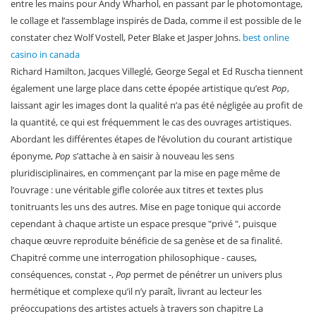
entre les mains pour Andy Wharhol, en passant par le photomontage,
le collage et l’assemblage inspirés de Dada, comme il est possible de le
constater chez Wolf Vostell, Peter Blake et Jasper Johns.
best online
casino in canada
Richard Hamilton, Jacques Villeglé, George Segal et Ed Ruscha tiennent
également une large place dans cette épopée artistique qu’est
Pop
,
laissant agir les images dont la qualité n’a pas été négligée au profit de
la quantité, ce qui est fréquemment le cas des ouvrages artistiques.
Abordant les différentes étapes de l’évolution du courant artistique
éponyme,
Pop
s’attache à en saisir à nouveau les sens
pluridisciplinaires, en commençant par la mise en page même de
l’ouvrage : une véritable gifle colorée aux titres et textes plus
tonitruants les uns des autres. Mise en page tonique qui accorde
cependant à chaque artiste un espace presque "privé ", puisque
chaque œuvre reproduite bénéficie de sa genèse et de sa finalité.
Chapitré comme une interrogation philosophique - causes,
conséquences, constat -,
Pop
permet de pénétrer un univers plus
hermétique et complexe qu’il n’y paraît, livrant au lecteur les
préoccupations des artistes actuels à travers son chapitre La