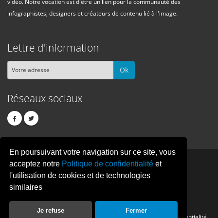
vidéo. Notre vocation est d'être un lien pour la communauté des
infographistes, designers et créateurs de contenu lié à l'image.
Lettre d'information
Ok
Réseaux sociaux
En poursuivant votre navigation sur ce site, vous
PIXEL
CREATION
acceptez notre
Politique de confidentialité
et
l'utilisation de cookies et de technologies
similaires
© Copyright Pixelcreation 2026, tous droits réservés.
Je refuse
Fermer
Contact
Publicité
Crédits
Politique de confidentialité