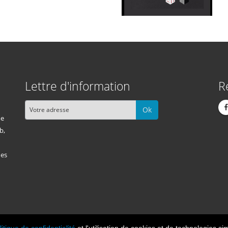
Lettre d'information
R
Ok
me
b,
des
litique de confidentialité
et l'utilisation de cookies et de technologies sim