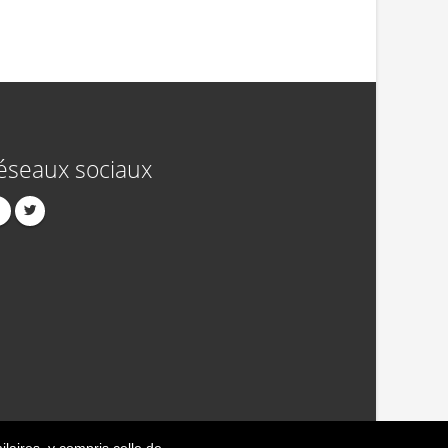
éseaux sociaux
ilaires
, y compris celle de