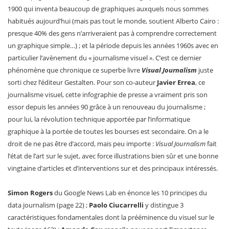
1900 qui inventa beaucoup de graphiques auxquels nous sommes
habitués aujourd’hui (mais pas tout le monde, soutient Alberto Cairo :
presque 40% des gens n’arriveraient pas à comprendre correctement
un graphique simple…) ; et la période depuis les années 1960s avec en
particulier l’avènement du « journalisme visuel ». C’est ce dernier
phénomène que chronique ce superbe livre
Visual Journalism
juste
sorti chez l’éditeur Gestalten. Pour son co-auteur
Javier Errea
, ce
journalisme visuel, cette infographie de presse a vraiment pris son
essor depuis les années 90 grâce à un renouveau du journalisme ;
pour lui, la révolution technique apportée par l’informatique
graphique à la portée de toutes les bourses est secondaire. On a le
droit de ne pas être d’accord, mais peu importe :
Visual Journalism
fait
l’état de l’art sur le sujet, avec force illustrations bien sûr et une bonne
vingtaine d’articles et d’interventions sur et des principaux intéressés.
Simon Rogers
du Google News Lab en énonce les 10 principes du
data journalism (page 22) ;
Paolo Ciucarrelli
y distingue 3
caractéristiques fondamentales dont la prééminence du visuel sur le