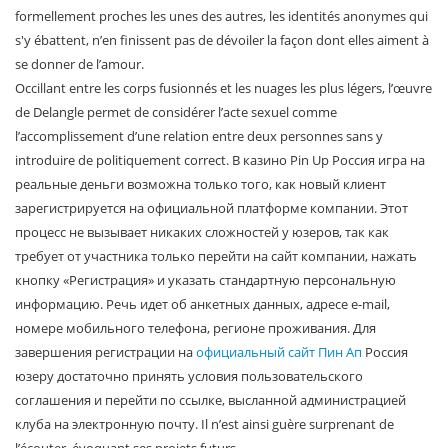
formellement proches les unes des autres, les identités anonymes qui
s'y ébattent, n’en finissent pas de dévoiler la façon dont elles aiment à
se donner de l’amour.
Occillant entre les corps fusionnés et les nuages les plus légers, l’œuvre
de Delangle permet de considérer l’acte sexuel comme
l’accomplissement d’une relation entre deux personnes sans y
introduire de politiquement correct. В казино Pin Up Россия игра на
реальные деньги возможна только того, как новый клиент
зарегистрируется на официальной платформе компании. Этот
процесс не вызывает никаких сложностей у юзеров, так как
требует от участника только перейти на сайт компании, нажать
кнопку «Регистрация» и указать стандартную персональную
информацию. Речь идет об анкетных данных, адресе e-mail,
номере мобильного телефона, регионе проживания. Для
завершения регистрации на
официальный сайт Пин Ап
Россия
юзеру достаточно принять условия пользовательского
соглашения и перейти по ссылке, высланной администрацией
клуба на электронную почту. Il n’est ainsi guère surprenant de
l’écouter, évoquant ses projets futurs,