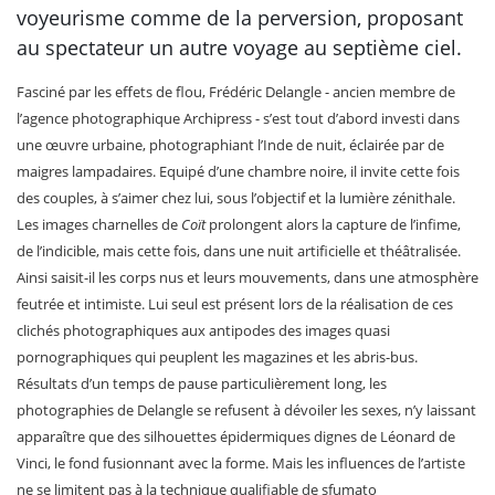
voyeurisme comme de la perversion, proposant
au spectateur un autre voyage au septième ciel.
Fasciné par les effets de flou, Frédéric Delangle - ancien membre de
l’agence photographique Archipress - s’est tout d’abord investi dans
une œuvre urbaine, photographiant l’Inde de nuit, éclairée par de
maigres lampadaires. Equipé d’une chambre noire, il invite cette fois
des couples, à s’aimer chez lui, sous l’objectif et la lumière zénithale.
Les images charnelles de
Coït
prolongent alors la capture de l’infime,
de l’indicible, mais cette fois, dans une nuit artificielle et théâtralisée.
Ainsi saisit-il les corps nus et leurs mouvements, dans une atmosphère
feutrée et intimiste. Lui seul est présent lors de la réalisation de ces
clichés photographiques aux antipodes des images quasi
pornographiques qui peuplent les magazines et les abris-bus.
Résultats d’un temps de pause particulièrement long, les
photographies de Delangle se refusent à dévoiler les sexes, n’y laissant
apparaître que des silhouettes épidermiques dignes de Léonard de
Vinci, le fond fusionnant avec la forme. Mais les influences de l’artiste
ne se limitent pas à la technique qualifiable de sfumato