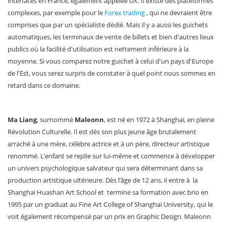
interfaces en France, également appelée UX. Il existe des plateformes
complexes, par exemple pour le
Forex trading
, qui ne devraient être
comprises que par un spécialiste dédié. Mais il y a aussi les guichets
automatiques, les terminaux de vente de billets et bien d'autres lieux
publics où la facilité d'utilisation est nettement inférieure à la
moyenne. Si vous comparez notre guichet à celui d'un pays d'Europe
de l'Est, vous serez surpris de constater à quel point nous sommes en
retard dans ce domaine.
Ma Liang
, surnommé
Maleonn
, est né en 1972 à Shanghai, en pleine
Révolution Culturelle. Il est dès son plus jeune âge brutalement
arraché à une mère, célèbre actrice et à un père, directeur artistique
renommé. L’enfant se replie sur lui-même et commence à développer
un univers psychologique salvateur qui sera déterminant dans sa
production artistique ultérieure. Dès l’âge de 12 ans, il entre à la
Shanghai Huashan Art School et termine sa formation avec brio en
1995 par un graduat au Fine Art College of Shanghai University, qui le
voit également récompensé par un prix en Graphic Design. Maleonn