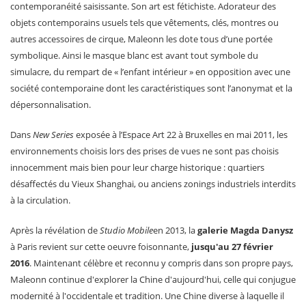
contemporanéité saisissante. Son art est fétichiste. Adorateur des
objets contemporains usuels tels que vêtements, clés, montres ou
autres accessoires de cirque, Maleonn les dote tous d’une portée
symbolique. Ainsi le masque blanc est avant tout symbole du
simulacre, du rempart de « l’enfant intérieur » en opposition avec une
société contemporaine dont les caractéristiques sont l’anonymat et la
dépersonnalisation.
Dans
New Series
exposée à l’Espace Art 22 à Bruxelles en mai 2011, les
environnements choisis lors des prises de vues ne sont pas choisis
innocemment mais bien pour leur charge historique : quartiers
désaffectés du Vieux Shanghai, ou anciens zonings industriels interdits
à la circulation.
Après la révélation de
Studio Mobile
en 2013, la
galerie Magda Danysz
à Paris revient sur cette oeuvre foisonnante,
jusqu'au 27 février
2016
. Maintenant célèbre et reconnu y compris dans son propre pays,
Maleonn continue d'explorer la Chine d'aujourd'hui, celle qui conjugue
modernité à l'occidentale et tradition. Une Chine diverse à laquelle il