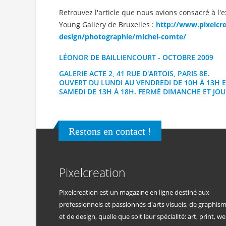
Retrouvez l'article que nous avions consacré à l'
Young Gallery de Bruxelles :
http://www.pixelcre
design/photographie/michel-comte/
LÉONOR DE BAILLIENCOURT - OCTOBRE 2009
GALERIE ACTE 2
, 41 RUE D'ARTOIS, PARIS 8E.
OUVERT DU LUNDI AU VENDREDI DE 10H À 13H E
SAMEDI DE 13H À 18H. FERMÉ DIMANCHE ET JOUR
Restons en contact !
Pixelcreation
Pixelcreation est un magazine en ligne destiné aux
professionnels et passionnés d'arts visuels, de graphis
et de design, quelle que soit leur spécialité: art, print, we