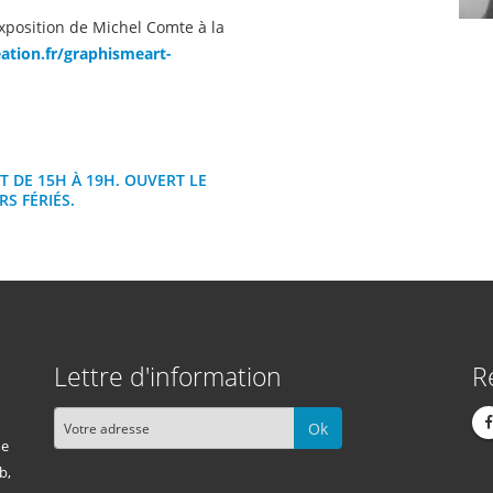
exposition de Michel Comte à la
ation.fr/graphismeart-
T DE 15H À 19H. OUVERT LE
S FÉRIÉS.
Lettre d'information
R
Ok
me
b,