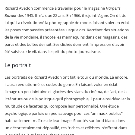
Richard Avedon commence à travailler pour le magazine
Harper's
Bazaar
dès 1945. Il n'a que 22 ans. En 1966, il rejoint
Vogue
. On dit de
lui qu'il a révolutionné la photographie de mode, faisant voler en éclat
les poses compassées présentées jusqu'alors. Recréant des situations
de la vie mondaine, il shoote les mannequins dans des magasins, des
parcs et des boîtes de nuit. Ses clichés donnent l'impression d'avoir
été saisis sur le vif, dans l'esprit du photo-journalisme.
Le portrait
Les portraits de Richard Avedon ont fait le tour du monde. Là encore,
il aura révolutionné les codes du genre. En faisant voler en éclat
l'image un peu lointaine et glacées des stars du cinéma, de l'art, de la
littérature ou de la politique qu'il photographie, il peut ainsi dévoiler la
multitude de facettes qui compose leur personnalité. Une étude
psychologique parfois un peu sauvage pour ces "animaux publics"
habituellement maîtres de leur image. Shootés sur fond blanc, dans
un décor totalement dépouillé, ces "riches et célèbres" s'offrent dans
la nudité de leur âme à Richard Avedon.