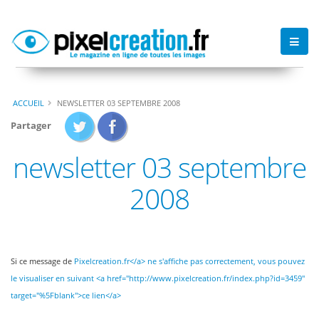
ACCUEIL
NEWSLETTER 03 SEPTEMBRE 2008
Partager
newsletter 03 septembre
2008
Si ce message de
Pixelcreation.fr</a> ne s'affiche pas correctement, vous pouvez
le visualiser en suivant <a href="http://www.pixelcreation.fr/index.php?id=3459"
target="%5Fblank">ce lien</a>