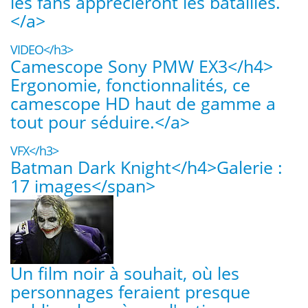
les fans apprécieront les batailles.
</a>
VIDEO</h3>
Camescope Sony PMW EX3</h4>
Ergonomie, fonctionnalités, ce
camescope HD haut de gamme a
tout pour séduire.</a>
VFX</h3>
Batman Dark Knight</h4>
Galerie :
17 images</span>
Un film noir à souhait, où les
personnages feraient presque