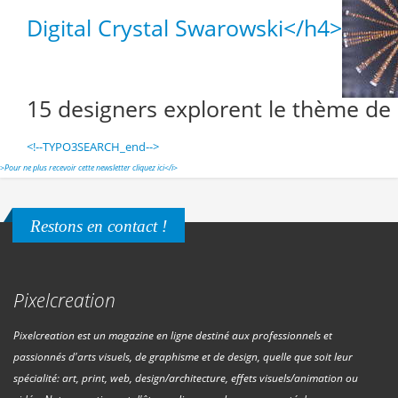
Digital Crystal Swarowski</h4>
15 designers explorent le thème de l
<!--TYPO3SEARCH_end-->
>
Pour ne plus recevoir cette newsletter cliquez ici</i>
Restons en contact !
Pixelcreation
Pixelcreation est un magazine en ligne destiné aux professionnels et
passionnés d'arts visuels, de graphisme et de design, quelle que soit leur
spécialité: art, print, web, design/architecture, effets visuels/animation ou