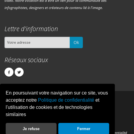
vidéo. Notre vocation est d'être un lien pour la communauté des
infographistes, designers et créateurs de contenu lié à l'image.
Lettre d'information
Ok
Réseaux sociaux
En poursuivant votre navigation sur ce site, vous
PIXEL
CREATION
acceptez notre
Politique de confidentialité
et
l'utilisation de cookies et de technologies
similaires
© Copyright Pixelcreation 2026, tous droits réservés.
Je refuse
Fermer
Contact
Publicité
Crédits
Politique de confidentialité