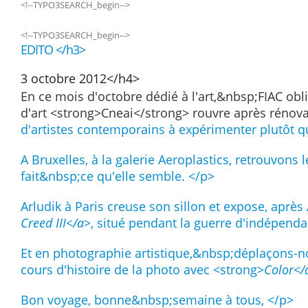
<!--TYPO3SEARCH_begin-->
<!--TYPO3SEARCH_begin-->
EDITO </h3>
3 octobre 2012</h4>
En ce mois d'octobre dédié à l'art,&nbsp;FIAC ob
d'art <strong>Cneai</strong> rouvre après rénov
d'artistes contemporains à expérimenter plutôt q
A Bruxelles, à la galerie Aeroplastics, retrouvons
fait&nbsp;ce qu'elle semble. </p>
Arludik à Paris creuse son sillon et expose, après
Creed III</a>
, situé pendant la guerre d'indépend
Et en photographie artistique,&nbsp;déplaçons-n
cours d'histoire de la photo avec <strong>
Color</
Bon voyage, bonne&nbsp;semaine à tous, </p>