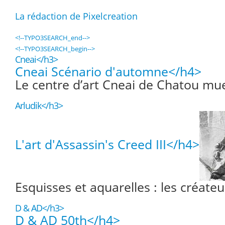
La rédaction de Pixelcreation
<!--TYPO3SEARCH_end-->
<!--TYPO3SEARCH_begin-->
Cneai</h3>
Cneai Scénario d'automne</h4>
Le centre d’art Cneai de Chatou mue
Arludik</h3>
L'art d'Assassin's Creed III</h4>
Esquisses et aquarelles : les créateu
D & AD</h3>
D & AD 50th</h4>