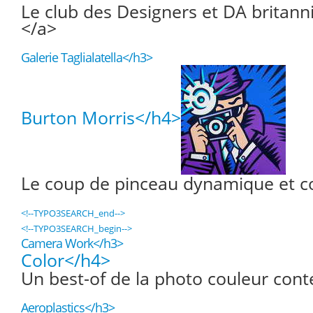
Le club des Designers et DA britann
</a>
Galerie Taglialatella</h3>
Burton Morris</h4>
Le coup de pinceau dynamique et co
<!--TYPO3SEARCH_end-->
<!--TYPO3SEARCH_begin-->
Camera Work</h3>
Color</h4>
Un best-of de la photo couleur con
Aeroplastics</h3>