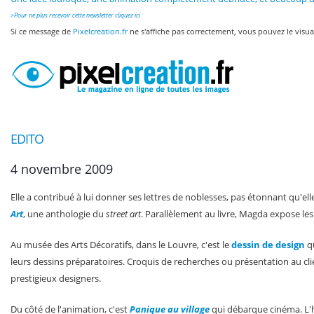
>
Pour ne plus recevoir cette newsletter cliquez ici
Si ce message de
Pixelcreation.fr
ne s'affiche pas correctement, vous pouvez le visua
EDITO
4 novembre 2009
Elle a contribué à lui donner ses lettres de noblesses, pas étonnant qu'el
Art
, une anthologie du
street art
. Parallèlement au livre, Magda expose les
Au musée des Arts Décoratifs, dans le Louvre, c'est le
dessin de design
qu
leurs dessins préparatoires. Croquis de recherches ou présentation au clien
prestigieux designers.
Du côté de l'animation, c'est
Panique au village
qui débarque cinéma. L'h