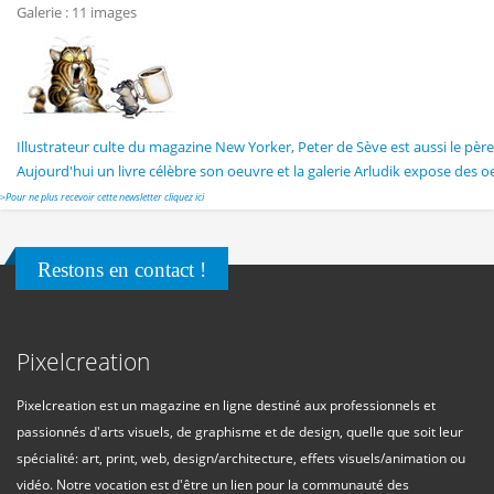
Galerie : 11 images
Illustrateur culte du magazine New Yorker, Peter de Sève est aussi le pè
Aujourd'hui un livre célèbre son oeuvre et la galerie Arludik expose des o
>
Pour ne plus recevoir cette newsletter cliquez ici
Restons en contact !
Pixelcreation
Pixelcreation est un magazine en ligne destiné aux professionnels et
passionnés d'arts visuels, de graphisme et de design, quelle que soit leur
spécialité: art, print, web, design/architecture, effets visuels/animation ou
vidéo. Notre vocation est d'être un lien pour la communauté des