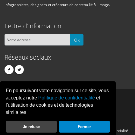
infographistes, designers et créateurs de contenu lié à l'image.
Lettre d'information
Ok
Réseaux sociaux
En poursuivant votre navigation sur ce site, vous
PIXEL
CREATION
acceptez notre
Politique de confidentialité
et
l'utilisation de cookies et de technologies
similaires
© Copyright Pixelcreation 2026, tous droits réservés.
Je refuse
Fermer
Contact
Publicité
Crédits
Politique de confidentialité