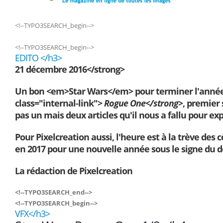
<!--TYPO3SEARCH_begin-->
<!--TYPO3SEARCH_begin-->
EDITO </h3>
21 décembre 2016</strong>
Un bon <em>Star Wars</em> pour terminer l'année, 
class="internal-link">
Rogue One</strong>
, premier 
pas un mais deux articles qu'il nous a fallu pour exp
Pour Pixelcreation aussi, l'heure est à la trève de
en 2017 pour une nouvelle année sous le signe du d
La rédaction de Pixelcreation
<!--TYPO3SEARCH_end-->
<!--TYPO3SEARCH_begin-->
VFX</h3>