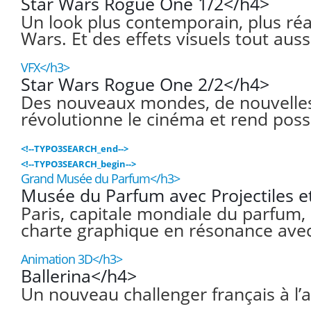
Star Wars Rogue One 1/2</h4>
Un look plus contemporain, plus réal
Wars. Et des effets visuels tout au
VFX</h3>
Star Wars Rogue One 2/2</h4>
Des nouveaux mondes, de nouvelles t
révolutionne le cinéma et rend possi
<!--TYPO3SEARCH_end-->
<!--TYPO3SEARCH_begin-->
Grand Musée du Parfum</h3>
Musée du Parfum avec Projectiles e
Paris, capitale mondiale du parfum,
charte graphique en résonance avec
Animation 3D</h3>
Ballerina</h4>
Un nouveau challenger français à l’