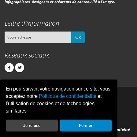
infographistes, designers et créateurs de contenu lié à l'image.
Lettre d'information
Ok
Réseaux sociaux
En poursuivant votre navigation sur ce site, vous
PIXEL
CREATION
acceptez notre
Politique de confidentialité
et
l'utilisation de cookies et de technologies
similaires
© Copyright Pixelcreation 2026, tous droits réservés.
Je refuse
Fermer
Contact
Publicité
Crédits
Politique de confidentialité