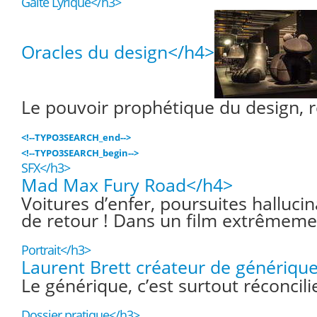
Gaîté Lyrique</h3>
Oracles du design</h4>
Le pouvoir prophétique du design, r
<!--TYPO3SEARCH_end-->
<!--TYPO3SEARCH_begin-->
SFX</h3>
Mad Max Fury Road</h4>
Voitures d’enfer, poursuites halluc
de retour ! Dans un film extrêmemen
Portrait</h3>
Laurent Brett créateur de génériqu
Le générique, c’est surtout réconcili
Dossier pratique</h3>