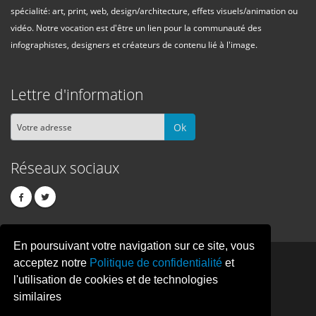
spécialité: art, print, web, design/architecture, effets visuels/animation ou
vidéo. Notre vocation est d'être un lien pour la communauté des
infographistes, designers et créateurs de contenu lié à l'image.
Lettre d'information
Ok
Réseaux sociaux
En poursuivant votre navigation sur ce site, vous
PIXEL
CREATION
acceptez notre
Politique de confidentialité
et
l'utilisation de cookies et de technologies
similaires
© Copyright Pixelcreation 2026, tous droits réservés.