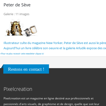
Peter de Sève
Galerie : 11 images
Illustrateur culte du magazine New Yorker, Peter de Sève est aussi le pè
Aujourd'hui un livre célèbre son oeuvre et la galerie Arludik expose des o
>
Pour ne plus recevoir cette newsletter cliquez ici
Restons en contact !
Pixelcreation
Pixelcreation est un magazine en ligne destiné aux professionnels et
passionnés d'arts visuels, de graphisme et de design, quelle que soit leur