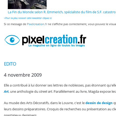
La Fin du Monde selon R. Emmerich, spécialiste du film de S.F. catastr
>
Pour ne plus recevoir cette newsletter cliquez ici
Si ce message de
Pixelcreation.fr
ne s'affiche pas correctement, vous pouvez le visua
EDITO
4 novembre 2009
Elle a contribué à lui donner ses lettres de noblesses, pas étonnant qu'el
Art
, une anthologie du
street art
. Parallèlement au livre, Magda expose les
Au musée des Arts Décoratifs, dans le Louvre, c'est le
dessin de design
qu
leurs dessins préparatoires. Croquis de recherches ou présentation au clien
prestigieux designers.