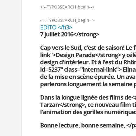
<!--TYPO3SEARCH_begin-->
<!--TYPO3SEARCH_begin-->
EDITO </h3>
7 juillet 2016</strong>
Cap vers le Sud, c'est de saison! Le
link">
Design Parade</strong> y célè
design d'intérieur. Et à l'est du 
id=5237" class="internal-link">
Elina
de la mise en scène épurée. Un ava
parlerons longuement la semaine p
Dans la longue lignée des films de<
Tarzan</strong>, ce nouveau film t
l'animation des gorilles numériques
Bonne lecture, bonne semaine, </p