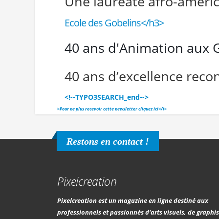
Une lauréate afro-américa
Ecole des Gobelins</h3>
40 ans d'Animation aux 
40 ans d’excellence reco
<!--TYPO3SEARCH_end-->
>
Pour ne plus recevoir cette newsletter cliquez ici</i>
Restons en contact !
Pixelcreation
Pixelcreation est un magazine en ligne destiné aux
professionnels et passionnés d'arts visuels, de graph