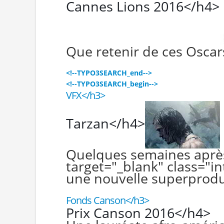
Cannes Lions 2016</h4>
Que retenir de ces Oscar
<!--TYPO3SEARCH_end-->
<!--TYPO3SEARCH_begin-->
VFX</h3>
Tarzan</h4>
Quelques semaines après
target="_blank" class="in
une nouvelle superprodu
Fonds Canson</h3>
Prix Canson 2016</h4>