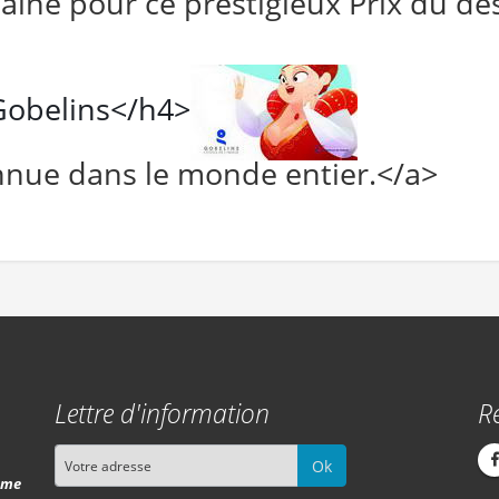
ine pour ce prestigieux Prix du des
Gobelins</h4>
nnue dans le monde entier.</a>
Lettre d'information
R
Ok
isme