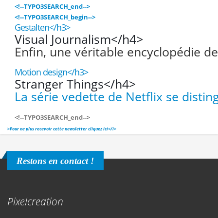
<!--TYPO3SEARCH_end-->
<!--TYPO3SEARCH_begin-->
Gestalten</h3>
Visual Journalism</h4>
Enfin, une véritable encyclopédie de
Motion design</h3>
Stranger Things</h4>
La série vedette de Netflix se dist
<!--TYPO3SEARCH_end-->
>
Pour ne plus recevoir cette newsletter cliquez ici</i>
Restons en contact !
Pixelcreation