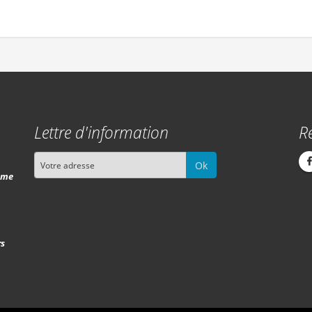
Lettre d'information
R
Ok
isme
rs