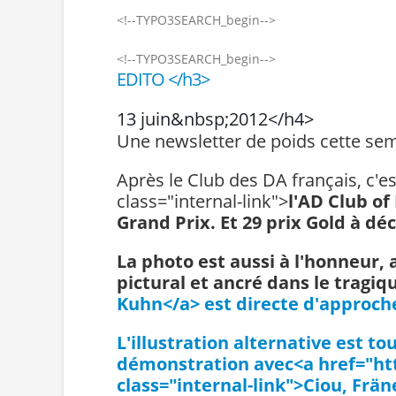
<!--TYPO3SEARCH_begin-->
<!--TYPO3SEARCH_begin-->
EDITO </h3>
13 juin&nbsp;2012</h4>
Une newsletter de poids cette se
Après le Club des DA français, c'e
class="internal-link">
l'AD Club of
Grand Prix. Et 29 prix Gold à dé
La photo est aussi à l'honneur,
pictural et ancré dans le tragi
Kuhn</a>
est directe d'approche
L'illustration alternative est to
démonstration avec<a href="htt
class="internal-link">
Ciou, Frän