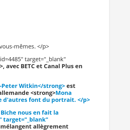
n vous-mêmes. </p>
?id=4485" target="_blank"
>, avec BETC et Canal Plus en
-Peter Witkin</strong>
est
o-allemande <strong>
Mona
 d'autres font du portrait. </p>
 Biche nous en fait la
 target="_blank"
ui mélangent allègrement