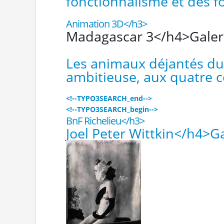
fonctionnalisme et des 
Animation 3D</h3>
Madagascar 3</h4>
Galer
Les animaux déjantés du
ambitieuse, aux quatre c
<!--TYPO3SEARCH_end-->
<!--TYPO3SEARCH_begin-->
BnF Richelieu</h3>
Joel Peter Wittkin</h4>
Ga