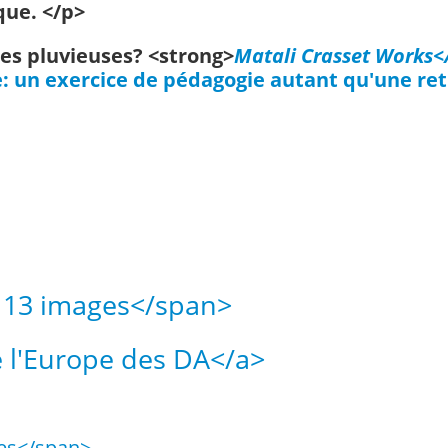
ue. </p>
ées pluvieuses? <strong>
Matali Crasset Works<
e: un exercice de pédagogie autant qu'une ret
: 13 images</span>
e l'Europe des DA</a>
ges</span>