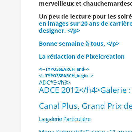
merveilleux et chauchemardesq
Un peu de lecture pour les soir
en images sur 20 ans de carrièr
designer. </p>
Bonne semaine à tous, </p>
La rédaction de Pixelcreation
<!--TYPO3SEARCH_end-->
<!--TYPO3SEARCH_begin-->
ADC*E</h3>
ADCE 2012</h4>
Galerie 
Canal Plus, Grand Prix d
La galerie Particulière
Mona Kuhn</h4>
Galerie : 11 ima