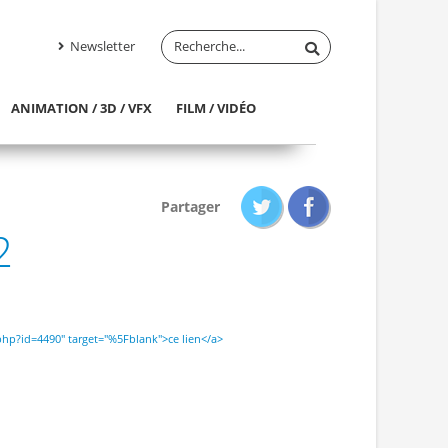
Newsletter
ANIMATION / 3D / VFX
FILM / VIDÉO
Partager
2
x.php?id=4490" target="%5Fblank">ce lien</a>