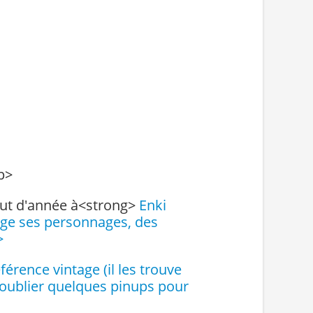
p>
but d'année à<strong>
Enki
sage ses personnages, des
>
férence vintage (il les trouve
s oublier quelques pinups pour