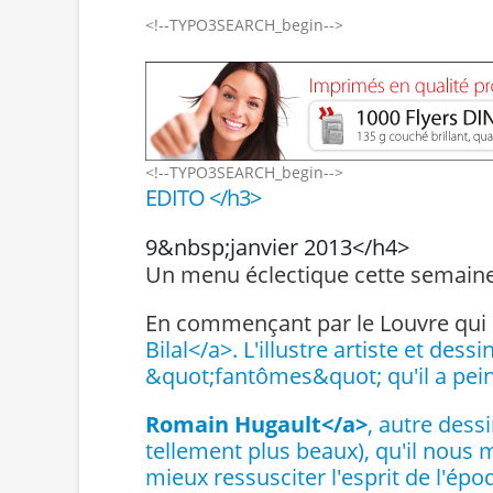
<!--TYPO3SEARCH_begin-->
<!--TYPO3SEARCH_begin-->
EDITO </h3>
9&nbsp;janvier 2013</h4>
Un menu éclectique cette semain
En commençant par le Louvre qui 
Bilal</a>. L'illustre artiste et d
&quot;fantômes&quot; qu'il a peint
Romain Hugault</a>
, autre dess
tellement plus beaux), qu'il nous 
mieux ressusciter l'esprit de l'épo