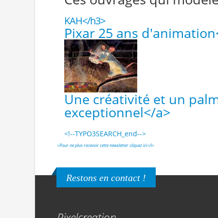
KAH</h3>
Pixar 25 ans d'animatio
Une créativité et un palm
exceptionnel</a>
<!--TYPO3SEARCH_end-->
>
Pour ne plus recevoir cette newsletter cliquez ici</i>
Restons en contact !
Pixelcreation