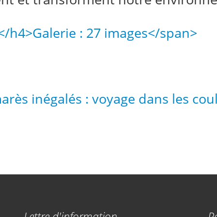
n</h4>
Galerie : 27 images</span>
arès inégalés : voyage dans les cou
Lettre d'information
R