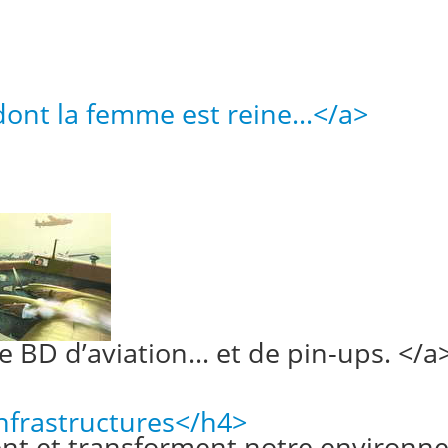
dont la femme est reine…</a>
BD d’aviation... et de pin-ups. </a
nfrastructures</h4>
nt et transforment notre environn