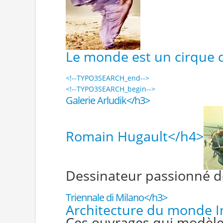
Le monde est un cirque 
<!--TYPO3SEARCH_end-->
<!--TYPO3SEARCH_begin-->
Galerie Arludik</h3>
Romain Hugault</h4>
Dessinateur passionné de 
Triennale di Milano</h3>
Architecture du monde I
Ces ouvrages qui modèle