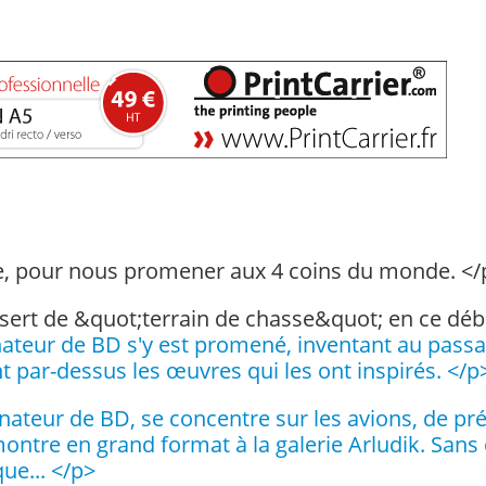
e, pour nous promener aux 4 coins du monde. </
sert de &quot;terrain de chasse&quot; en ce dé
essinateur de BD s'y est promené, inventant au pas
 par-dessus les œuvres qui les ont inspirés. </p
inateur de BD, se concentre sur les avions, de pré
montre en grand format à la galerie Arludik. San
que... </p>