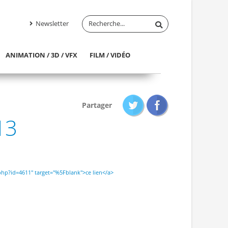
Newsletter
ANIMATION / 3D / VFX
FILM / VIDÉO
Partager
13
x.php?id=4611" target="%5Fblank">ce lien</a>