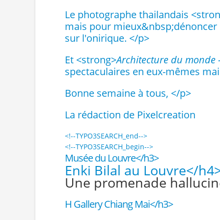
Le photographe thailandais <stro
mais pour mieux&nbsp;dénoncer le
sur l'onirique. </p>
Et <strong>
Architecture du monde -
spectaculaires en eux-mêmes mais
Bonne semaine à tous, </p>
La rédaction de Pixelcreation
<!--TYPO3SEARCH_end-->
<!--TYPO3SEARCH_begin-->
Musée du Louvre</h3>
Enki Bilal au Louvre</h4
Une promenade halluciné
H Gallery Chiang Mai</h3>