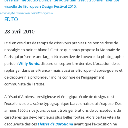
Le renommé Studio Dumbar de Rotterdam s’est vu confier l’identité
visuelle de l’European Design Festival 2010.
>
Pour ne plus recevoir cette newsletter cliquez ici
EDITO
28 avril 2010
Et si en ces durs de temps de crise vous preniez une bonne dose de
nostalgie en noir et blanc ? C'est ce que nous propose la Monnaie de
Paris qui présente une large rétrospective de l'oeuvre du photographe
parisien
Willy Ronis
, disparu en septembre dernier. L'occasion de se
replonger dans une France - mais aussi une Europe - d'après-guerre et
de découvrir la profondeur moins connue de l'engagement
communiste de l'artiste.
A l'ésad d'Amiens, prestigieuse et énergique école de design, c'est
l'excellence de la scène typographique barcelonaise qui s'expose. Des
années 1950 à nos jours, ce sont trois générations de concepteurs de
caractères qui dévoilent leurs plus belles fontes. Alors partez vite à la
découverte des ces
Lletres de Barcelona
avant que l'exposition ne