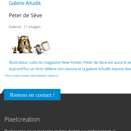
Galerie Arludik
Peter de Sève
Galerie : 11 images
Illustrateur culte du magazine New Yorker, Peter de Sève est aussi le
Aujourd'hui un livre célèbre son oeuvre et la galerie Arludik expose des
>
Pour ne plus recevoir cette newsletter cliquez ici
Restons en contact !
Pixelcreation
Pixelcreation est un magazine en ligne destiné aux professionnels et