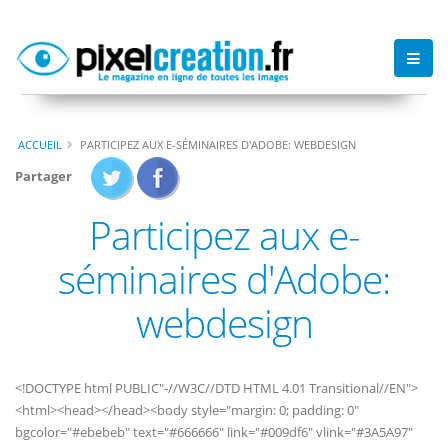
ACCUEIL
PARTICIPEZ AUX E-SÉMINAIRES D'ADOBE: WEBDESIGN
Partager
Participez aux e-
séminaires d'Adobe:
webdesign
<!DOCTYPE html PUBLIC"-//W3C//DTD HTML 4.01 Transitional//EN">
<html><head>
</head><body style="margin: 0; padding: 0"
bgcolor="#ebebeb" text="#666666" link="#009df6" vlink="#3A5A97"