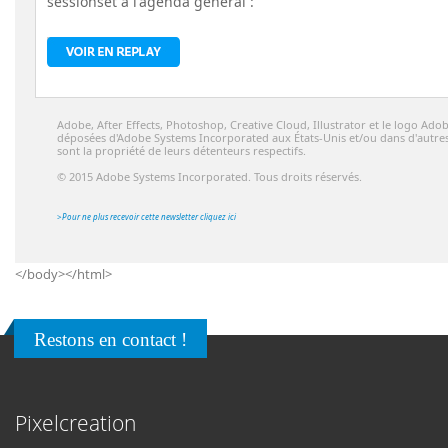
sessions
et à l'agenda général :
Adobe, After Effects, Photoshop, Creative Cloud, Illustrator et le logo A
déposées d'Adobe Systems Incorporated aux États-Unis et/ou dans d'autres 
sont la propriété de leurs détenteurs respectifs
.
© 2015 Adobe Systems Incorporated. Tous droits réservés.
>
Pour ne plus recevoir cette newsletter cliquez ici
</body></html>
Restons en contact !
Pixelcreation