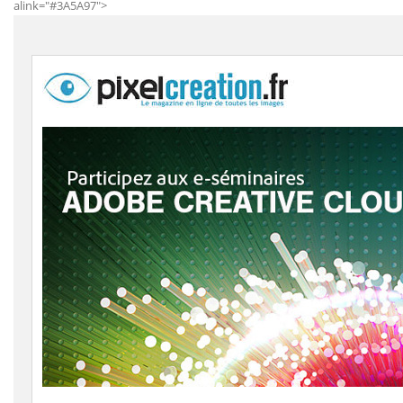
alink="#3A5A97">