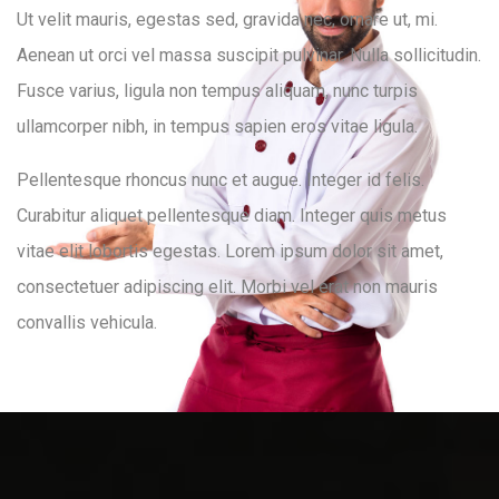
Ut velit mauris, egestas sed, gravida nec, ornare ut, mi.
Aenean ut orci vel massa suscipit pulvinar. Nulla sollicitudin.
Fusce varius, ligula non tempus aliquam, nunc turpis
ullamcorper nibh, in tempus sapien eros vitae ligula.
Pellentesque rhoncus nunc et augue. Integer id felis.
Curabitur aliquet pellentesque diam. Integer quis metus
vitae elit lobortis egestas. Lorem ipsum dolor sit amet,
consectetuer adipiscing elit. Morbi vel erat non mauris
convallis vehicula.