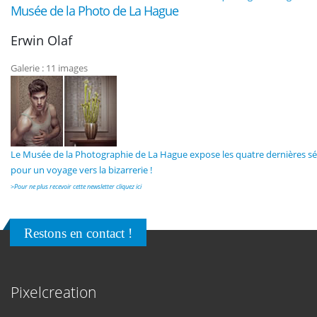
Musée de la Photo de La Hague
Erwin Olaf
Galerie : 11 images
Le Musée de la Photographie de La Hague expose les quatre dernières sé
pour un voyage vers la bizarrerie !
>
Pour ne plus recevoir cette newsletter cliquez ici
Restons en contact !
Pixelcreation