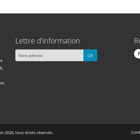
Lettre d'information
R
Ok
me
b,
des
Cont
n 2026, tous droits réservés.