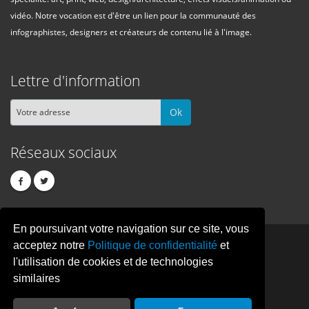
vidéo. Notre vocation est d'être un lien pour la communauté des
infographistes, designers et créateurs de contenu lié à l'image.
Lettre d'information
Ok
Réseaux sociaux
En poursuivant votre navigation sur ce site, vous
PIXEL
CREATION
acceptez notre
Politique de confidentialité
et
l'utilisation de cookies et de technologies
similaires
© Copyright Pixelcreation 2026, tous droits réservés.