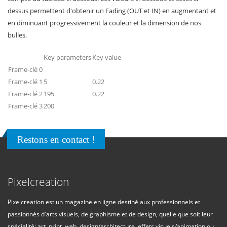
dessus permettent d'obtenir un Fading (OUT et IN) en augmentant et
en diminuant progressivement la couleur et la dimension de nos
bulles.
Key parameters
Key value
Frame-clé 0
Frame-clé 1
5
0.22
Frame-clé 2
195
0.22
Frame-clé 3
200
Restons en contact !
Pixelcreation
Pixelcreation est un magazine en ligne destiné aux professionnels et
passionnés d'arts visuels, de graphisme et de design, quelle que soit leur
spécialité: art, print, web, design/architecture, effets visuels/animation ou