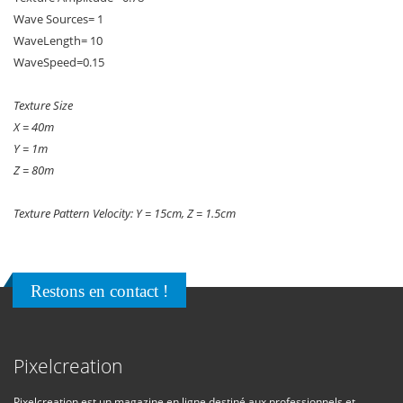
Wave Sources= 1
WaveLength= 10
WaveSpeed=0.15
Texture Size
X = 40m
Y = 1m
Z = 80m
Texture Pattern Velocity: Y = 15cm, Z = 1.5cm
Restons en contact !
Pixelcreation
Pixelcreation est un magazine en ligne destiné aux professionnels et