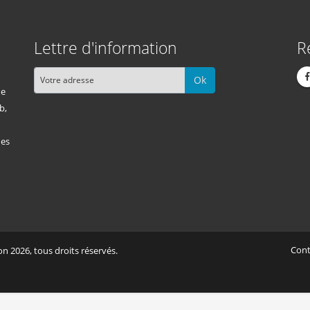
Lettre d'information
R
Ok
me
b,
des
Cont
n 2026, tous droits réservés.