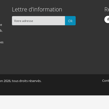
Lettre d'information
R
Ok
me
b,
des
Cont
n 2026, tous droits réservés.